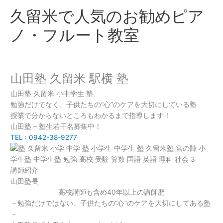
内
久留米で人気のお勧めピア
容
を
ノ・フルート教室
ス
キ
ッ
プ
山田塾 久留米 駅横 塾
山田塾 久留米 小中学生 塾
勉強だけでなく、子供たちの“心”のケアを大切にしている塾
授業で分からないところもわかるまで指導します！
山田塾 – 塾生若干名募集中！
TEL : 0942-38-9277
講師紹介
山田塾長
高校講師も含め40年以上の講師歴
－勉強だけではない、子供たちの“心”のケアを大切にしてある塾
－