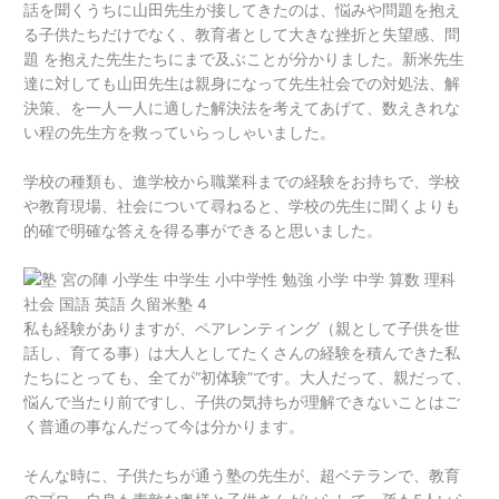
話を聞くうちに山田先生が接してきたのは、悩みや問題を抱え
る子供たちだけでなく、教育者として大きな挫折と失望感、問
題 を抱えた先生たちにまで及ぶことが分かりました。新米先生
達に対しても山田先生は親身になって先生社会での対処法、解
決策、を一人一人に適した解決法を考えてあげて、数えきれな
い程の先生方を救っていらっしゃいました。
学校の種類も、進学校から職業科までの経験をお持ちで、学校
や教育現場、社会について尋ねると、学校の先生に聞くよりも
的確で明確な答えを得る事ができると思いました。
私も経験がありますが、ペアレンティング（親として子供を世
話し、育てる事）は大人としてたくさんの経験を積んできた私
たちにとっても、全てが“初体験”です。大人だって、親だって、
悩んで当たり前ですし、子供の気持ちが理解できないことはご
く普通の事なんだって今は分かります。
そんな時に、子供たちが通う塾の先生が、超ベテランで、教育