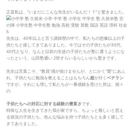
正直私は、“いまだにこんな先生がいるんだ！？”と驚きました。
先生は、40年以上と言う講師歴の中で、私たちの想像以上の子
供たちと接してきてありました。今ではその子供たちが30代、
40代となり、なんと以前の生徒の子供たちが塾に通うようにな
ったという、山田塾通い 2世すらいるらしいから驚きです。
先生は言葉こそ、“教員”感が抜けませんが、とにかく“愛”にあふ
れ、子供たちに勉強を教えることはもちろん
超
が付く
ベテラン
ですが、それにも増して私たちが一番感銘を受けた所は、個々
の
子供たちへの対応に対する経験の豊富さ
です。
特殊な人生を生きてきた我が家ですら、ちょっと難しいと思え
る状況の子供たち、色んな悩みを持つ子供たちとも多く接して
きてありました。