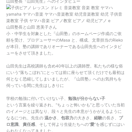
山田塾長『山田先生』へのインタビュー
山田塾長と山田 恵美子さん
小・中学生を対象とした『山田塾』のホームページ作成のご依
頼を受け、プロデューサーのMasa と、構成、文章担当のRieko
が本日、塾の講師でありオーナーである山田先生へのインタビ
ューをさせて頂きました。
山田先生は高校講師も含め40年以上の講師歴。私たちの様な俗
にいう“落ちこぼれ”にとっては前に座らせて頂くだけでも最初は
何となく恐縮してしまいましたが、『山田塾』へのお気持ちを
伺っている間に先生はしきりに
学校の勉強に付いていけない子、
勉強が分からない子
という言葉を繰り返され、“ちょっと怖いかも”と思っていた当初
のイメージとは異なり、段々と先生の本意がうかがえるように
なるにつれ、先生の
温かさ
、
包容力
の大きさ、
経験
の長さ、
プ
ロ意識
、
責任感
、そして何より生徒たちへの“
愛
”を感じずにはい
られなくなってきました。