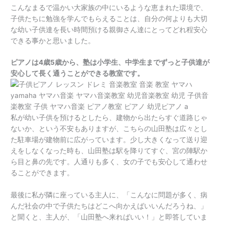
こんなまるで温かい大家族の中にいるような恵まれた環境で、
子供たちに勉強を学んでもらえることは、自分の何よりも大切
な幼い子供達を長い時間預ける親御さん達にとってどれ程安心
できる事かと思いました。
ピアノは4歳5歳から、塾は小学生、中学生までずっと子供達が
安心して長く通うことができる教室です。
私が幼い子供を預けるとしたら、建物から出たらすぐ道路じゃ
ないか、という不安もありますが、こちらの山田塾は広々とし
た駐車場が建物前に広がっています。少し大きくなって送り迎
えをしなくなった時も、山田塾は駅を降りてすぐ、宮の陣駅か
ら目と鼻の先です。人通りも多く、女の子でも安心して通わせ
ることができます。
最後に私が隣に座っている主人に、「こんなに問題が多く、病
んだ社会の中で子供たちはどこへ向かえばいいんだろうね、」
と聞くと、主人が、「山田塾へ来ればいい！」と即答していま