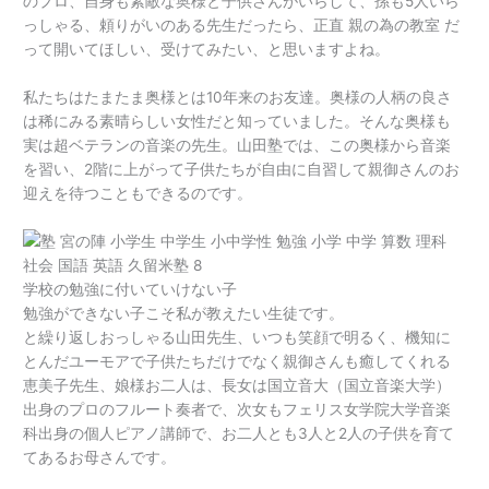
のプロ、自身も素敵な奥様と子供さんがいらして、孫も5人いら
っしゃる、頼りがいのある先生だったら、正直 親の為の教室 だ
って開いてほしい、受けてみたい、と思いますよね。
私たちはたまたま奥様とは10年来のお友達。奥様の人柄の良さ
は稀にみる素晴らしい女性だと知っていました。そんな奥様も
実は超ベテランの音楽の先生。山田塾では、この奥様から音楽
を習い、2階に上がって子供たちが自由に自習して親御さんのお
迎えを待つこともできるのです。
学校の勉強に付いていけない子
勉強ができない子こそ私が教えたい生徒です。
と繰り返しおっしゃる山田先生、いつも笑顔で明るく、機知に
とんだユーモアで子供たちだけでなく親御さんも癒してくれる
恵美子先生、娘様お二人は、長女は国立音大（国立音楽大学）
出身のプロのフルート奏者で、次女もフェリス女学院大学音楽
科出身の個人ピアノ講師で、お二人とも3人と2人の子供を育て
てあるお母さんです。