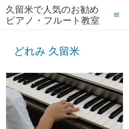
内
メ
久留米で人気のお勧め
容
を
イ
ピアノ・フルート教室
ス
キ
ン
ッ
プ
メ
どれみ 久留米
ニ
ュ
久
ー
留
米
市
宮
の
陣
幼
児