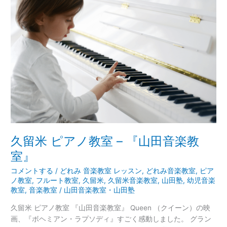
留
米
ピ
ア
ノ
教
室
–
『山
田
音
楽
教
久留米 ピアノ教室 – 『山田音楽教
室』
室』
コメントする
/
どれみ 音楽教室 レッスン
,
どれみ音楽教室
,
ピア
ノ教室
,
フルート教室
,
久留米
,
久留米音楽教室
,
山田塾
,
幼児音楽
教室
,
音楽教室
/
山田音楽教室・山田塾
久留米 ピアノ教室 『山田音楽教室』 Queen （クイーン）の映
画、『ボヘミアン・ラプソディ』すごく感動しました。 グラン