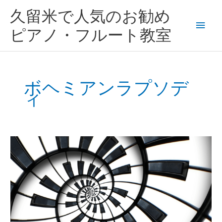
内
メ
久留米で人気のお勧め
容
を
イ
ピアノ・フルート教室
ス
キ
ン
ッ
プ
メ
ボヘミアンラプソデ
ィ
ニ
ュ
ー
久
留
米
市
宮
の
陣
優