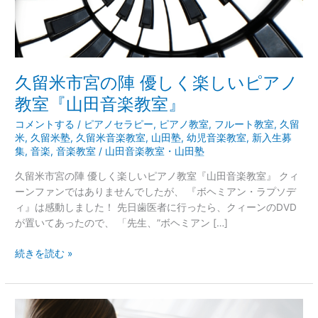
し
く
楽
し
い
久留米市宮の陣 優しく楽しいピアノ
ピ
教室『山田音楽教室』
ア
ノ
コメントする
/
ピアノセラピー
,
ピアノ教室
,
フルート教室
,
久留
教
米
,
久留米塾
,
久留米音楽教室
,
山田塾
,
幼児音楽教室
,
新入生募
室
集
,
音楽
,
音楽教室
/
山田音楽教室・山田塾
『山
久留米市宮の陣 優しく楽しいピアノ教室『山田音楽教室』 クィ
田
ーンファンではありませんでしたが、 『ボヘミアン・ラプソデ
音
ィ』は感動しました！ 先日歯医者に行ったら、クィーンのDVD
楽
が置いてあったので、 「先生、”ボヘミアン […]
教
室』
続きを読む »
久