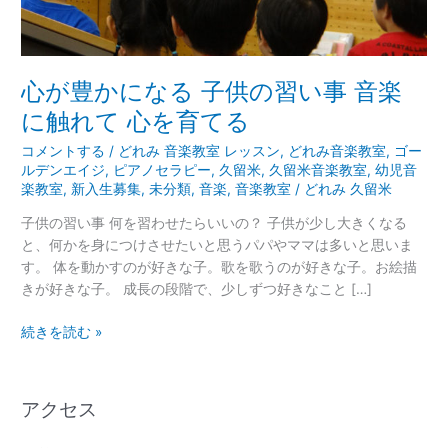
の
習
い
事
心が豊かになる 子供の習い事 音楽
音
に触れて 心を育てる
楽
に
コメントする
/
どれみ 音楽教室 レッスン
,
どれみ音楽教室
,
ゴー
触
ルデンエイジ
,
ピアノセラピー
,
久留米
,
久留米音楽教室
,
幼児音
楽教室
,
新入生募集
,
未分類
,
音楽
,
音楽教室
/
どれみ 久留米
れ
て
子供の習い事 何を習わせたらいいの？ 子供が少し大きくなる
心
と、何かを身につけさせたいと思うパパやママは多いと思いま
を
す。 体を動かすのが好きな子。歌を歌うのが好きな子。お絵描
育
きが好きな子。 成長の段階で、少しずつ好きなこと […]
て
る
続きを読む »
アクセス