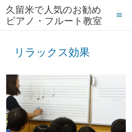
内
メ
久留米で人気のお勧め
容
を
イ
ピアノ・フルート教室
ス
キ
ン
ッ
プ
メ
リラックス効果
ニ
ュ
心
ー
が
豊
か
に
な
る
子
供