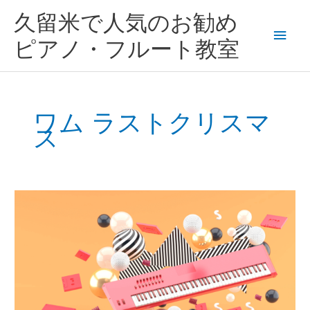
内
メ
久留米で人気のお勧め
容
を
イ
ピアノ・フルート教室
ス
キ
ン
ッ
プ
メ
ワム ラストクリスマ
ス
ニ
ュ
ー
ピ
ア
ノ
教
室
久
留
米