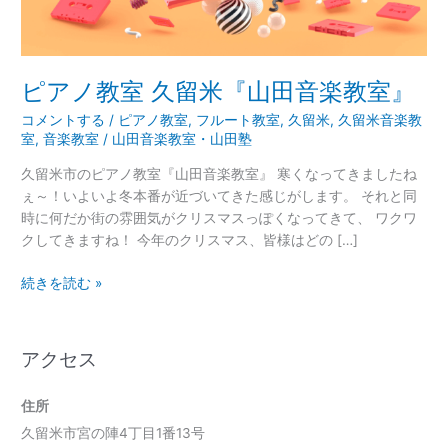
『山
田
音
楽
ピアノ教室 久留米『山田音楽教室』
教
コメントする
/
ピアノ教室
,
フルート教室
,
久留米
,
久留米音楽教
室』
室
,
音楽教室
/
山田音楽教室・山田塾
久留米市のピアノ教室『山田音楽教室』 寒くなってきましたね
ぇ～！いよいよ冬本番が近づいてきた感じがします。 それと同
時に何だか街の雰囲気がクリスマスっぽくなってきて、 ワクワ
クしてきますね！ 今年のクリスマス、皆様はどの […]
続きを読む »
アクセス
住所
久留米市宮の陣4丁目1番13号