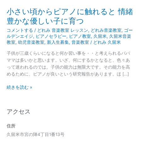
に
小さい頃からピアノに触れると 情緒
触
れ
豊かな優しい子に育つ
る
コメントする
/
どれみ 音楽教室 レッスン
,
どれみ音楽教室
,
ゴー
と
ルデンエイジ
,
ピアノセラピー
,
ピアノ教室
,
久留米
,
久留米音楽
情
教室
,
幼児音楽教室
,
新入生募集
,
音楽教室
/
どれみ 久留米
緒
豊
子供が三歳くらいになると何か習い事を・・と考えられるパパ
か
ママは多いかと思います。いざ、何にするかとなると、色々あ
な
って迷われるのでは。子供の能力は無限大です。その能力を高
優
めるために、ピアノが良いという研究報告があります。ほ […]
し
続きを読む »
い
子
に
育
アクセス
つ
住所
久留米市宮の陣4丁目1番13号