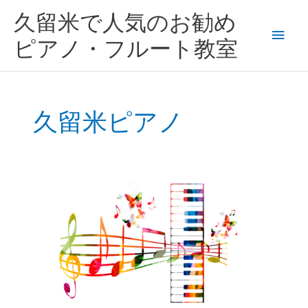
内
メ
久留米で人気のお勧め
容
を
イ
ピアノ・フルート教室
ス
キ
ン
ッ
プ
メ
久留米ピアノ
ニ
ュ
小
ー
さ
い
頃
か
ら
ピ
ア
ノ