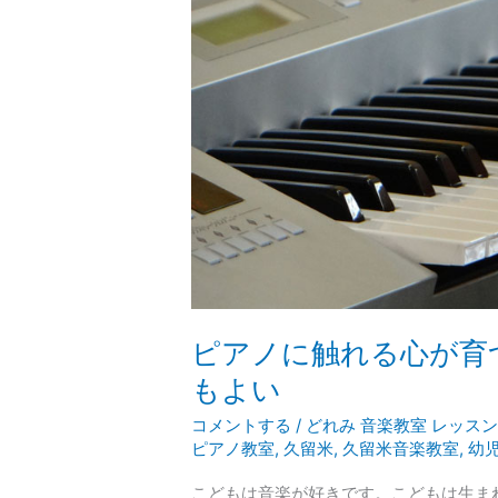
れ
る
心
が
育
つ
子
供
の
成
長
に
ピ
ピアノに触れる心が育
ア
もよい
ノ
は
コメントする
/
どれみ 音楽教室 レッス
と
ピアノ教室
,
久留米
,
久留米音楽教室
,
幼
て
こどもは音楽が好きです。こどもは生ま
も