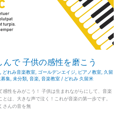
親しんで 子供の感性を磨こう
ン
,
どれみ音楽教室
,
ゴールデンエイジ
,
ピアノ教室
,
久留
生募集
,
未分類
,
音楽
,
音楽教室
/
どれみ 久留米
て感性をみがこう！ 子供は生まれながらにして、音楽
ことは、大きな声で泣く！これが音楽の第一歩です。
くさんの音を無