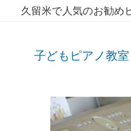
内
久留米で人気のお勧め
容
を
ス
キ
ッ
プ
子どもピアノ教室
ピ
ア
ノ
に
触