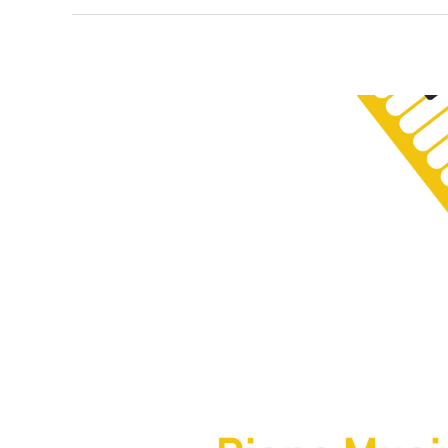
音
楽
ピ
ア
ノ
触
れ
て
親
し
ん
で
子
供
の