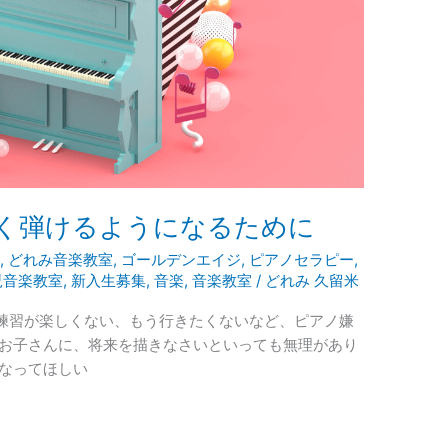
く弾けるようになるために
ン
,
どれみ音楽教室
,
ゴールデンエイジ
,
ピアノセラピー
,
児音楽教室
,
新入生募集
,
音楽
,
音楽教室
/
どれみ 久留米
練習が楽しくない、もう行きたくないなど、ピアノ嫌
なお子さんに、将来を描きなさいといっても無理があり
になってほしい