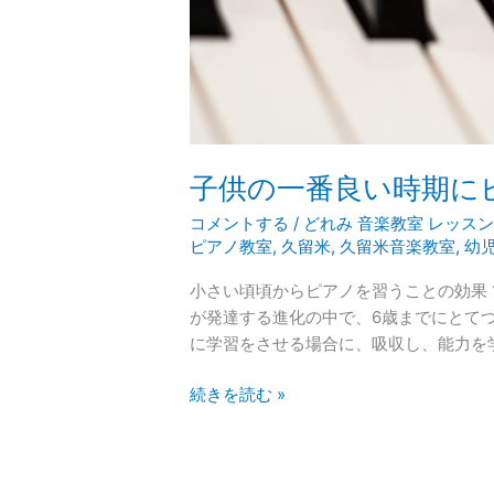
ノ
を
習
う
こ
と
の
子供の一番良い時期に
す
す
コメントする
/
どれみ 音楽教室 レッス
め
ピアノ教室
,
久留米
,
久留米音楽教室
,
幼
小さい頃頃からピアノを習うことの効果 1
が発達する進化の中で、6歳までにとて
に学習をさせる場合に、吸収し、能力を
続きを読む »