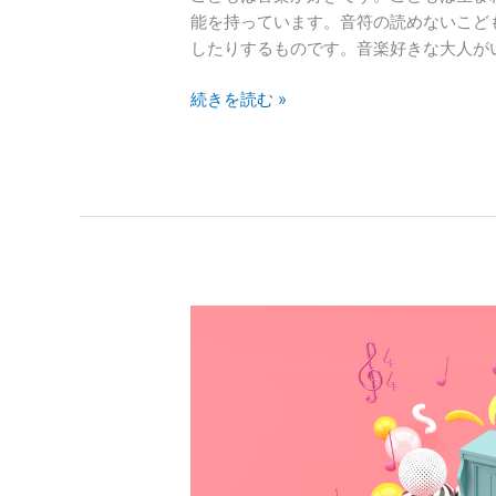
能を持っています。音符の読めないこど
よ
したりするものです。音楽好きな大人がい
い
続きを読む »
子
供
が
ピ
ア
ノ
を