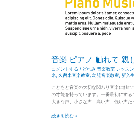
感
性
を
磨
こ
う
音楽 ピアノ 触れて 
コメントする
/
どれみ 音楽教室 レッス
米
,
久留米音楽教室
,
幼児音楽教室
,
新入
こどもと音楽の大切な関わり音楽に触れ
の才能を持っています。一番最初にする
大きな声、小さな声、高い声、低い声た
続きを読む »