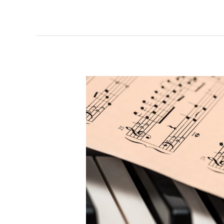
子
供
の
一
番
良
い
時
期
に
ピ
ア