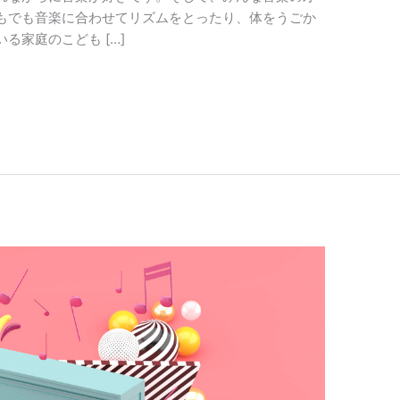
もでも音楽に合わせてリズムをとったり、体をうごか
る家庭のこども […]