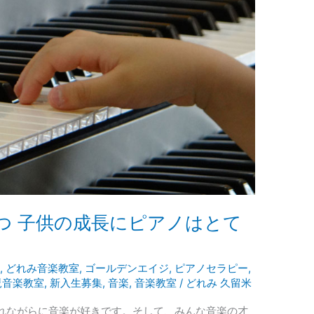
つ 子供の成長にピアノはとて
ン
,
どれみ音楽教室
,
ゴールデンエイジ
,
ピアノセラピー
,
児音楽教室
,
新入生募集
,
音楽
,
音楽教室
/
どれみ 久留米
れながらに音楽が好きです。そして、みんな音楽の才