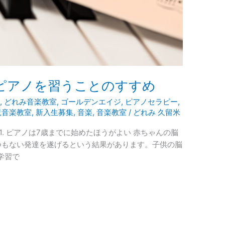
ピアノを習うことのすすめ
ン
,
どれみ音楽教室
,
ゴールデンエイジ
,
ピアノセラピー
,
児音楽教室
,
新入生募集
,
音楽
,
音楽教室
/
どれみ 久留米
. ピアノは7歳までに始めたほうがよい 赤ちゃんの脳
つもない発達を遂げるという結果があります。子供の脳
学習で