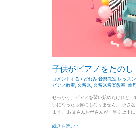
た
の
し
く
弾
け
る
よ
う
子供がピアノをたのし
に
な
コメントする
/
どれみ 音楽教室 レッス
る
ピアノ教室
,
久留米
,
久留米音楽教室
,
幼
た
め
せっかく、ピアノを習い始めたけれど、
に
いになったら何にもなりません。 小さ
ます。 お父さんお母さんが、早く上手
続きを読む »