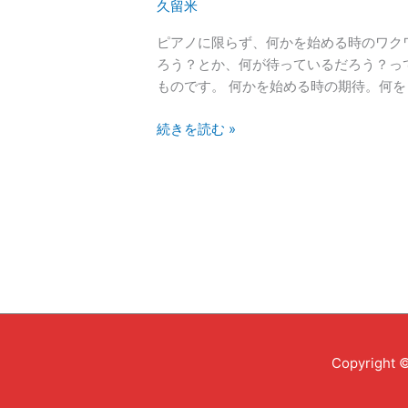
久留米
晴
ら
ピアノに限らず、何かを始める時のワク
し
ろう？とか、何が待っているだろう？っ
さ
ものです。 何かを始める時の期待。何をど
を
知
続きを読む »
る
に
は
ピ
ア
ノ
に
触
っ
て
み
Copyright 
る
こ