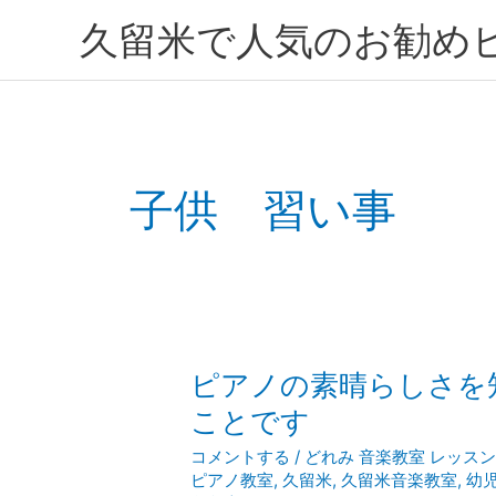
内
久留米で人気のお勧め
容
を
ス
キ
ッ
プ
子供 習い事
ピ
ピアノの素晴らしさを
ア
ことです
ノ
コメントする
/
どれみ 音楽教室 レッス
の
ピアノ教室
,
久留米
,
久留米音楽教室
,
幼
素