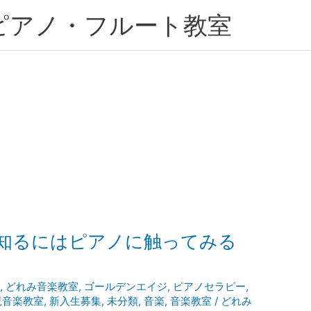
ピアノ・フルート教室
知るにはピアノに触ってみる
ン
,
どれみ音楽教室
,
ゴールデンエイジ
,
ピアノセラピー
,
児音楽教室
,
新入生募集
,
未分類
,
音楽
,
音楽教室
/
どれみ