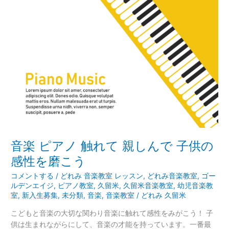
ア
ノ
触
れ
て
親
し
ん
で
子
供
の
感
音楽 ピアノ 触れて 親しんで 子供の
性
感性を磨こう
を
磨
コメントする
/
どれみ 音楽教室 レッスン
,
どれみ音楽教室
,
ゴー
こ
ルデンエイジ
,
ピアノ教室
,
久留米
,
久留米音楽教室
,
幼児音楽教
う
室
,
新入生募集
,
未分類
,
音楽
,
音楽教室
/
どれみ 久留米
こどもと音楽の大切な関わり音楽に触れて感性をみがこう！ 子
供は生まれながらにして、音楽の才能を持っています。一番最