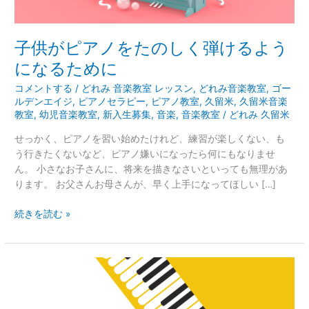
し
く
弾
子供がピアノをたのしく弾けるよう
け
になるために
る
よ
コメントする
/
どれみ 音楽教室 レッスン
,
どれみ音楽教室
,
ゴー
う
ルデンエイジ
,
ピアノセラピー
,
ピアノ教室
,
久留米
,
久留米音楽
教室
,
幼児音楽教室
,
新入生募集
,
音楽
,
音楽教室
/
どれみ 久留米
に
な
せっかく、ピアノを習い始めたけれど、練習が楽しくない、も
る
う行きたくないなど、ピアノ嫌いになったら何にもなりませ
た
ん。 小さなお子さんに、将来を描きなさいといっても無理があ
め
ります。 お父さんお母さんが、早く上手になってほしい […]
に
続きを読む »
音
楽
ピ