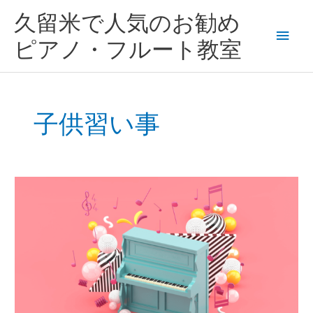
内
メ
久留米で人気のお勧め
容
を
イ
ピアノ・フルート教室
ス
キ
ン
ッ
プ
メ
子供習い事
ニ
ュ
子
ー
供
が
ピ
ア
ノ
を
た
の