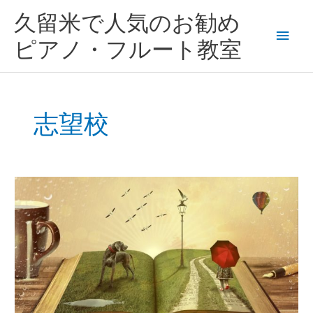
内
メ
久留米で人気のお勧め
容
を
イ
ピアノ・フルート教室
ス
キ
ン
ッ
プ
メ
志望校
ニ
ュ
山
ー
田
塾
広
い
駐
車
場
あ