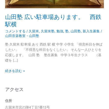
り
ま
す。
山田塾 広い駐車場あります。 西鉄
西
駅横
鉄
駅
コメントする
/
久留米
,
久留米塾
,
勉強
,
塾
,
山田塾
,
新入生募集
/
横
山田音楽教室・山田塾
塾 久留米 駐車場 あり 西鉄 駅 横 中学 小学生 「得意科目を伸ば
したい」 「不得意な科目をなくしたい」 そんな一人ひとりを
応援します。 山田 塾 塾生募集 中学３年生クラス （基
礎を […]
続きを読む »
アクセス
住所
久留米市宮の陣4丁目1番13号