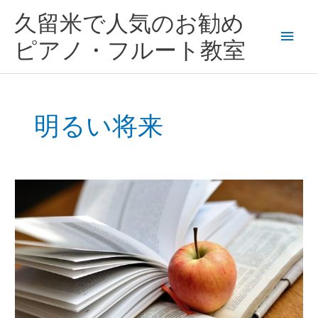
内
メ
久留米で人気のお勧め
容
を
イ
ピアノ・フルート教室
ス
キ
ン
ッ
プ
メ
明るい将来
ニ
ュ
ピ
ー
ア
ノ
で
子
供
も
才
能