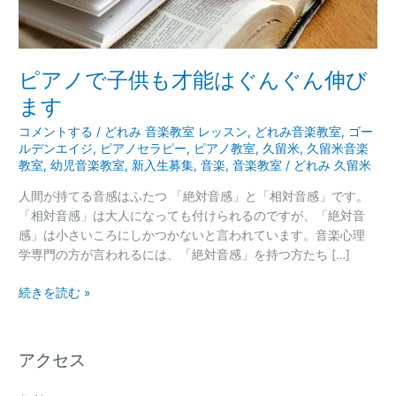
は
ぐ
ん
ぐ
ピアノで子供も才能はぐんぐん伸び
ん
ます
伸
び
コメントする
/
どれみ 音楽教室 レッスン
,
どれみ音楽教室
,
ゴー
ま
ルデンエイジ
,
ピアノセラピー
,
ピアノ教室
,
久留米
,
久留米音楽
教室
,
幼児音楽教室
,
新入生募集
,
音楽
,
音楽教室
/
どれみ 久留米
す
人間が持てる音感はふたつ 「絶対音感」と「相対音感」です。
「相対音感」は大人になっても付けられるのですが、「絶対音
感」は小さいころにしかつかないと言われています。音楽心理
学専門の方が言われるには、「絶対音感」を持つ方たち […]
続きを読む »
アクセス