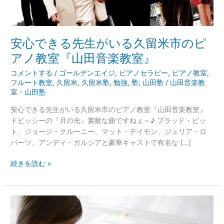
る
久
留
米
安心できる先生がいる久留米市のピ
市
アノ教室『山田音楽教室』
の
ピ
コメントする
/
ゴールデンエイジ
,
ピアノセラピー
,
ピアノ教室
,
フルート教室
,
久留米
,
久留米塾
,
勉強
,
塾
,
山田塾
/
山田音楽教
ア
室・山田塾
ノ
教
安心できる先生がいる久留米市のピアノ教室『山田音楽教室』
室
ドビッシーの『月の光』素敵な曲ですねぇ～♪ ブラッド・ピッ
『山
ト、ジョージ・クルーニー、マット・デイモン、ジュリア・ロ
田
バーツ、アンディ・ガルシアと豪華キャストで有名な […]
音
楽
続きを読む »
教
室』
久
留
米