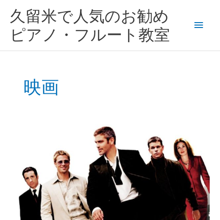
内
メ
久留米で人気のお勧め
容
を
イ
ピアノ・フルート教室
ス
キ
ン
ッ
プ
メ
映画
ニ
ュ
安
ー
心
で
き
る
先
生
が
い