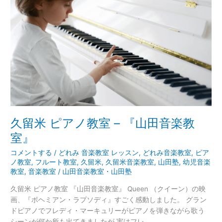
ピ
ア
ノ
教
室
–
『山
田
音
楽
教
久留米 ピアノ教室 – 『山田音楽教
室』
室』
コメントする
/
どれみ 音楽教室 レッスン
,
どれみ音楽教室
,
ピア
ノ教室
,
フルート教室
,
久留米
,
久留米音楽教室
,
山田塾
,
幼児音楽
教室
,
音楽教室
/
山田音楽教室・山田塾
久留米 ピアノ教室 『山田音楽教室』 Queen （クイーン）の映
画、『ボヘミアン・ラプソディ』すごく感動しました。 グラン
ドピアノでフレディ・マーキュリーがピアノを弾きながら歌う
シーンが何か所も出てきましたが 実はフレ