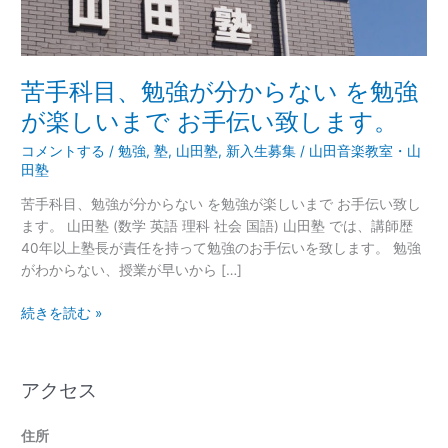
ら
な
い
を
苦手科目、勉強が分からない を勉強
勉
が楽しいまで お手伝い致します。
強
が
コメントする
/
勉強
,
塾
,
山田塾
,
新入生募集
/
山田音楽教室・山
楽
田塾
し
苦手科目、勉強が分からない を勉強が楽しいまで お手伝い致し
い
ます。 山田塾 (数学 英語 理科 社会 国語) 山田塾 では、講師歴
ま
40年以上塾長が責任を持って勉強のお手伝いを致します。 勉強
で
がわからない、授業が早いから […]
お
手
続きを読む »
伝
い
致
アクセス
し
ま
す。
住所