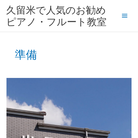
内
メ
久留米で人気のお勧め
容
を
イ
ピアノ・フルート教室
ス
キ
ン
ッ
プ
メ
準備
ニ
ュ
苦
ー
手
科
目、
勉
強
が
分
か