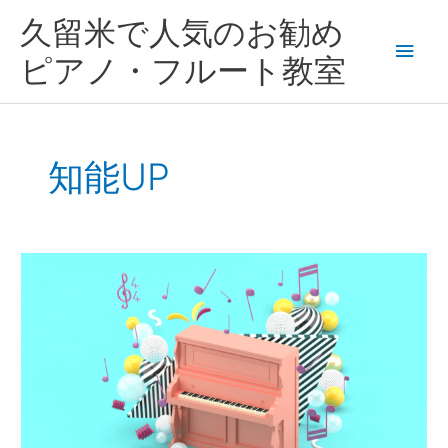
内
メ
久留米で人気のお勧め
容
を
イ
ピアノ・フルート教室
ス
キ
ン
ッ
プ
メ
知能UP
ニ
ュ
芸
ー
術
の
秋
に
は
ぴ
っ
た