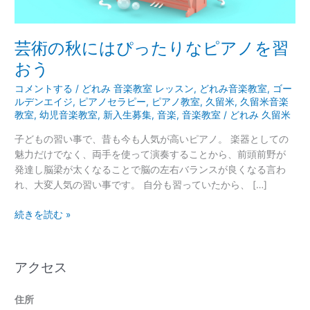
り
な
ピ
芸術の秋にはぴったりなピアノを習
ア
おう
ノ
を
コメントする
/
どれみ 音楽教室 レッスン
,
どれみ音楽教室
,
ゴー
習
ルデンエイジ
,
ピアノセラピー
,
ピアノ教室
,
久留米
,
久留米音楽
教室
,
幼児音楽教室
,
新入生募集
,
音楽
,
音楽教室
/
どれみ 久留米
お
う
子どもの習い事で、昔も今も人気が高いピアノ。 楽器としての
魅力だけでなく、両手を使って演奏することから、前頭前野が
発達し脳梁が太くなることで脳の左右バランスが良くなる言わ
れ、大変人気の習い事です。 自分も習っていたから、 […]
続きを読む »
アクセス
住所