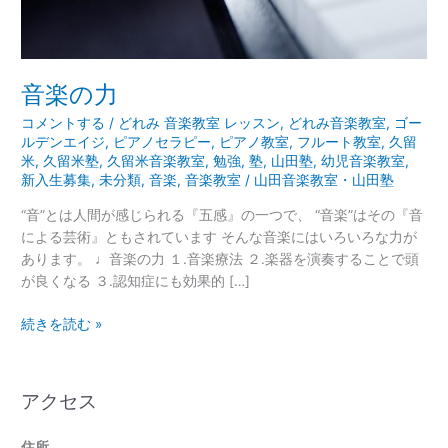
音楽の力
コメントする
/
どれみ 音楽教室 レッスン
,
どれみ音楽教室
,
ゴー
ルデンエイジ
,
ピアノセラピー
,
ピアノ教室
,
フルート教室
,
久留
米
,
久留米塾
,
久留米音楽教室
,
勉強
,
塾
,
山田塾
,
幼児音楽教室
,
新入生募集
,
未分類
,
音楽
,
音楽教室
/
山田音楽教室・山田塾
“音”とは人間が感じられる『五感』の一つで、 “音楽”はその『音
による芸術』ともされています そんな音楽にはいろいろな力が
あります。 ♩音楽の力 １.音楽療法 ２.楽器を演奏することで頭
が良くなる ３.認知症にも効果的 […]
続きを読む »
アクセス
住所