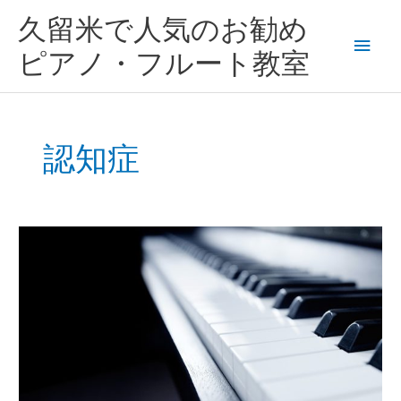
内
メ
久留米で人気のお勧め
容
を
イ
ピアノ・フルート教室
ス
キ
ン
ッ
プ
メ
認知症
ニ
ュ
音
ー
楽
の
力