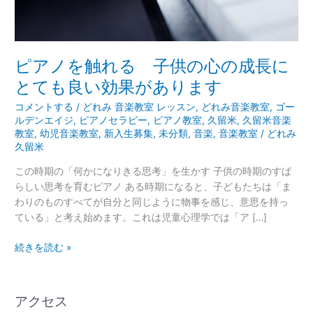
の
心
の
成
ピアノを触れる 子供の心の成長に
長
とても良い効果があります
に
と
コメントする
/
どれみ 音楽教室 レッスン
,
どれみ音楽教室
,
ゴー
て
ルデンエイジ
,
ピアノセラピー
,
ピアノ教室
,
久留米
,
久留米音楽
も
教室
,
幼児音楽教室
,
新入生募集
,
未分類
,
音楽
,
音楽教室
/
どれみ
久留米
良
い
この時期の「何かになりきる思考」を生かす 子供の時期のすば
効
らしい思考を育むピアノ ある時期になると、子どもたちは「ま
果
わりのものすべてが自分と同じように物事を感じ、意思を持っ
が
ている」と考え始めます。これは児童心理学では「ア […]
あ
り
続きを読む »
ま
す
アクセス