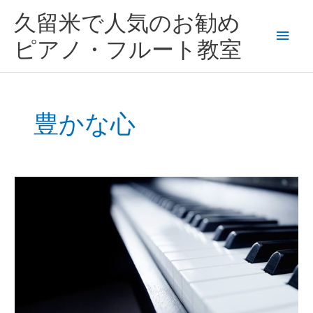
内
メ
久留米で人気のお勧め
容
を
イ
ピアノ・フルート教室
ス
キ
ン
ッ
プ
メ
豊かな心
ニ
ュ
ピ
ー
ア
ノ
を
触
れ
る
子
供