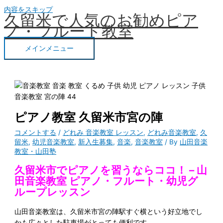
内容をスキップ
久留米で人気のお勧めピア
ノ・フルート教室
メインメニュー
ピアノ教室 久留米市宮の陣
コメントする
/
どれみ 音楽教室 レッスン
,
どれみ音楽教室
,
久
留米
,
幼児音楽教室
,
新入生募集
,
音楽
,
音楽教室
/ By
山田音楽
教室・山田塾
久留米市でピアノを習うならココ！ – 山
田音楽教室 ピアノ・フルート・幼児グ
ループレッスン
山田音楽教室は、久留米市宮の陣駅すぐ横という好立地でし
かも広々とした駐車場がとっても便利です。