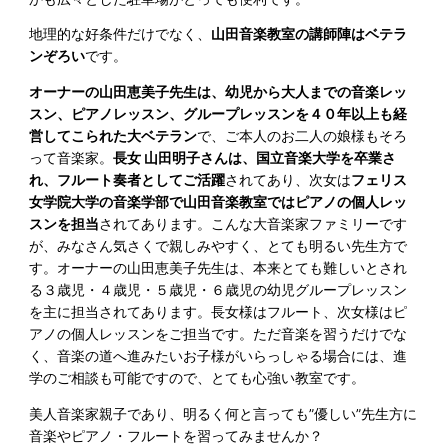
地理的な好条件だけでなく、
山田音楽教室の講師陣はベテラ
ンぞろい
です。
オーナーの山田恵美子先生は、幼児から大人までの音楽レッ
スン、ピアノレッスン、グループレッスンを４０年以上も経
営してこられた大ベテラン
で、ご本人のお二人の娘様もそろ
って音楽家。
長女 山田明子さんは、国立音楽大学を卒業さ
れ、フルート奏者としてご活躍
されてあり、次女は
フェリス
女学院大学の音楽学部で山田音楽教室ではピアノの個人レッ
スンを担当
されてあります。こんな大音楽家ファミリーです
が、みなさん気さくで親しみやすく、とても明るい先生方で
す。オーナーの山田恵美子先生は、本来とても難しいとされ
る３歳児・４歳児・５歳児・６歳児の幼児グループレッスン
を主に担当されてあります。長女様はフルート、次女様はピ
アノの個人レッスンをご担当です。ただ音楽を習うだけでな
く、音楽の道へ進みたいお子様がいらっしゃる場合には、進
学のご相談も可能ですので、とても心強い教室です。
美人音楽家親子であり、明るく何と言っても”優しい”先生方に
音楽やピアノ・フルートを習ってみませんか？