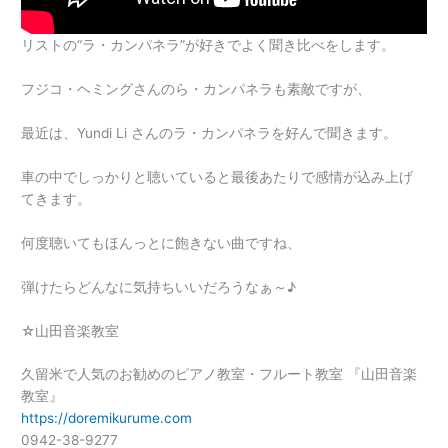
リストの“ラ・カンパネラ”が好きでよく聞き比べをします。
フジコ・ヘミングさんのら・カンパネラも素敵ですが、
最近は、Yundi Li さんのラ・カンパネラを好んで聞きます。
車の中でしっかりと聴いていると最後あたりで感情が込み上げ
てきます。
何度聴いてもほんっとに飽きない曲ですね、
弾けたらどんなに気持ちいいだろうなぁ～♪
☆山田音楽教室
久留米で人気のお勧めのピアノ教室・フルート教室 『山田音楽
教室』
https://doremikurume.com
0942-38-9277