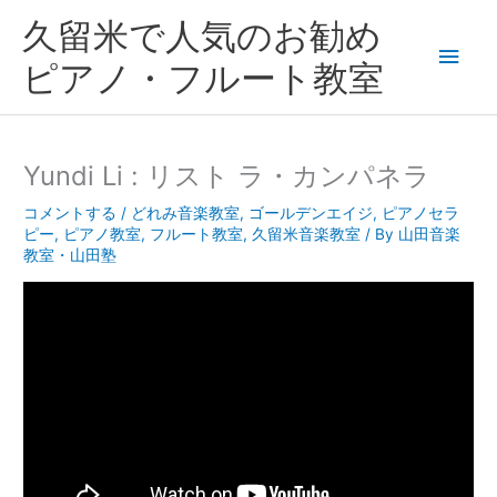
内
メ
久留米で人気のお勧め
容
を
イ
ピアノ・フルート教室
ス
キ
ン
ッ
プ
メ
Yundi Li : リスト ラ・カンパネラ
ニ
コメントする
/
どれみ音楽教室
,
ゴールデンエイジ
,
ピアノセラ
ピー
,
ピアノ教室
,
フルート教室
,
久留米音楽教室
/ By
山田音楽
ュ
教室・山田塾
ー