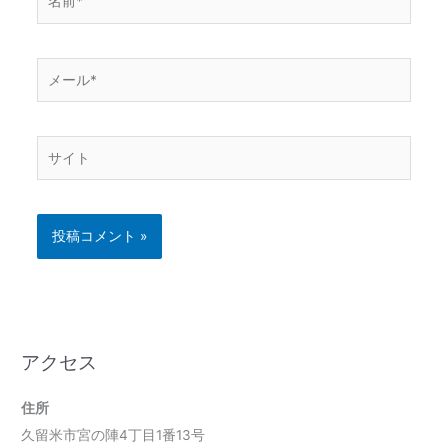
前
*
メ
ー
ル
*
サ
イ
ト
アクセス
住所
久留米市宮の陣4丁目1番13号