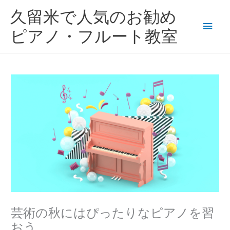
内
メ
久留米で人気のお勧め
容
を
イ
ピアノ・フルート教室
ス
キ
ン
ッ
プ
メ
ニ
ュ
ー
芸術の秋にはぴったりなピアノを習
おう