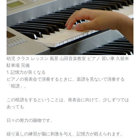
幼児 クラス レッスン 風景 山田音楽教室 ピアノ 習い事 久留米
駐車場 完備
1. 記憶力が良くなる
ピアノの発表会で演奏するときに、楽譜を見ないで演奏する
「暗譜」。
この暗譜をするということは、発表会に向けて、少しずつでは
あっても
日々の努力の賜物です。
繰り返しの練習が脳に刺激を与え、記憶力が鍛えられます。