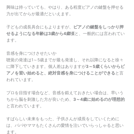
興味は持っていても、やはり、ある程度ピアノの鍵盤を押せる
力が出てからが最適だといえます。
子どもの成長具合にもよりますが、
ピアノの鍵盤をしっかり押
せるようになる年齢は3歳から4歳頃
と、一般的には言われてい
ます。
音感を身につけさせたいか
聴覚の発達は1～5歳までが最も発達し、それ以降になると徐々
に降下していきます。個人差はありますが
3～5歳くらいからピ
アノを習い始めると、絶対音感を身につけることができる
と言
われています。
プロを目指す場合など、音感を鍛えておきたい場合は、早いう
ちから脳を刺激した方が良いため、
3～4歳に始めるのが理想的
と言われています。
すばらしい未来をもった、子供さんが成長をしていくために
は、パパやママもたくさんの愛情を注いでいらっしゃると思い
ます。