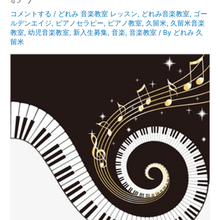
コメントする
/
どれみ 音楽教室 レッスン
,
どれみ音楽教室
,
ゴー
ルデンエイジ
,
ピアノセラピー
,
ピアノ教室
,
久留米
,
久留米音楽
教室
,
幼児音楽教室
,
新入生募集
,
音楽
,
音楽教室
/ By
どれみ 久
留米