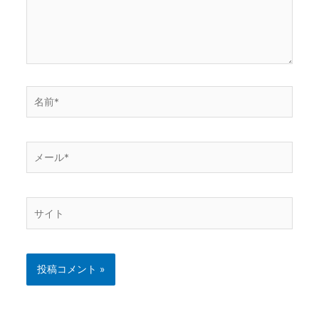
名
前
*
メ
ー
ル
*
サ
イ
ト