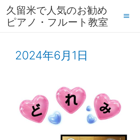
内
メ
久留米で人気のお勧め
容
を
イ
ピアノ・フルート教室
ス
キ
ン
ッ
プ
メ
2024年6月1日
ニ
ュ
心
ー
か
ら
音
楽
を
楽
し
む