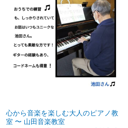
大
人
の
ピ
ア
ノ
教
室
〜
山
田
音
楽
教
室
心から音楽を楽しむ大人のピアノ教
室 〜 山田音楽教室