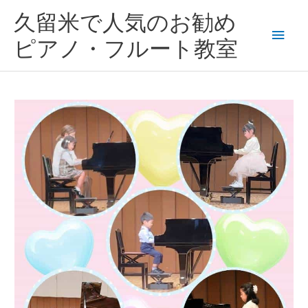
内
メ
久留米で人気のお勧め
容
を
イ
ピアノ・フルート教室
ス
キ
ン
ッ
プ
メ
ニ
ュ
ー