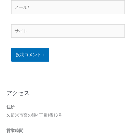
メ
ー
ル
*
サ
イ
ト
アクセス
住所
久留米市宮の陣4丁目1番13号
営業時間