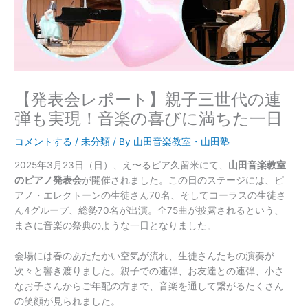
【発表会レポート】親子三世代の連
弾も実現！音楽の喜びに満ちた一日
コメントする
/
未分類
/ By
山田音楽教室・山田塾
2025年3月23日（日）、え〜るピア久留米にて、
山田音楽教室
のピアノ発表会
が開催されました。この日のステージには、ピ
アノ・エレクトーンの生徒さん70名、そしてコーラスの生徒さ
ん4グループ、総勢70名が出演。全75曲が披露されるという、
まさに音楽の祭典のような一日となりました。
会場には春のあたたかい空気が流れ、生徒さんたちの演奏が
次々と響き渡りました。親子での連弾、お友達との連弾、小さ
なお子さんからご年配の方まで、音楽を通して繋がるたくさん
の笑顔が見られました。