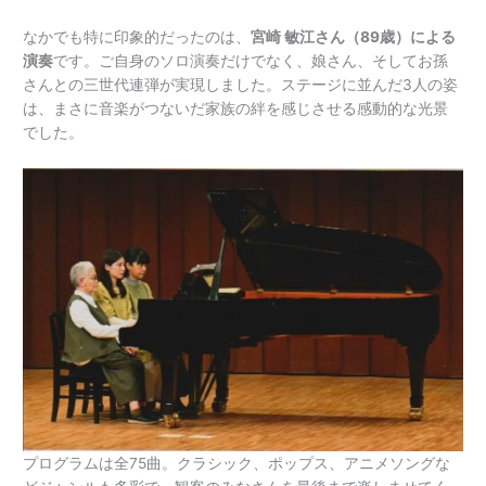
なかでも特に印象的だったのは、
宮崎 敏江さん（89歳）による
演奏
です。ご自身のソロ演奏だけでなく、娘さん、そしてお孫
さんとの三世代連弾が実現しました。ステージに並んだ3人の姿
は、まさに音楽がつないだ家族の絆を感じさせる感動的な光景
でした。
プログラムは全75曲。クラシック、ポップス、アニメソングな