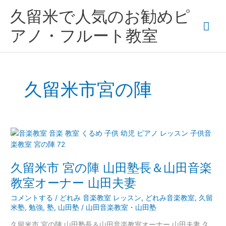
内
メ
久留米で人気のお勧めピ
容
を
イ
アノ・フルート教室
ス
キ
ン
ッ
プ
メ
久留米市宮の陣
ニ
ュ
久
ー
留
米
久留米市 宮の陣 山田塾長＆山田音楽
市
宮
教室オーナー 山田夫妻
の
コメントする
/
どれみ 音楽教室 レッスン
,
どれみ音楽教室
,
久留
陣
米塾
,
勉強
,
塾
,
山田塾
/
山田音楽教室・山田塾
山
田
久留米市 宮の陣 山田塾長＆山田音楽教室オーナー 山田夫妻 久