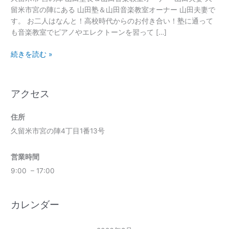
塾
留米市宮の陣にある 山田塾＆山田音楽教室オーナー 山田夫妻で
長
す。 お二人はなんと！高校時代からのお付き合い！塾に通って
＆
も音楽教室でピアノやエレクトーンを習って […]
山
田
続きを読む »
音
楽
教
アクセス
室
オ
住所
ー
ナ
久留米市宮の陣4丁目1番13号
ー
山
営業時間
田
9:00 – 17:00
夫
妻
カレンダー