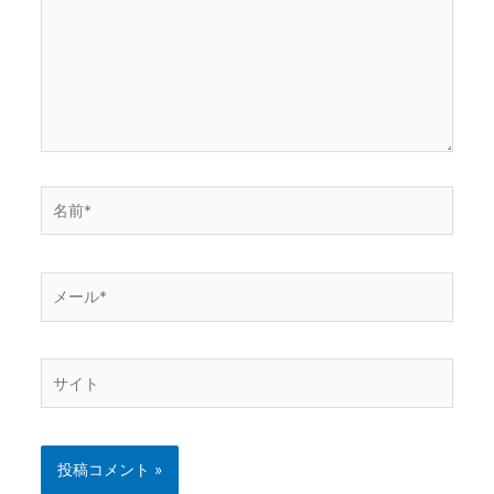
入
力…
名
前
*
メ
ー
ル
*
サ
イ
ト