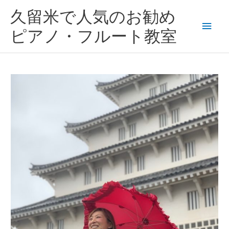
内
メ
久留米で人気のお勧め
容
を
イ
ピアノ・フルート教室
ス
キ
ン
ッ
プ
メ
ニ
ュ
ー