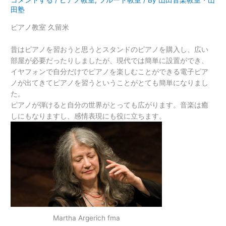
コメントする
/
ピアノ教室
,
フルート教室
/ By
山田音楽教室・山
田塾
ピアノ教室 久留米
昔はピアノを習おうと思うとスタンドのピアノを購入し、広い
部屋が必要だったりしましたが、現代では簡単に設置ができ、
イヤフォンで自分だけでピアノを楽しむことができる電子ピア
ノが出てきてピアノを習うということがとても簡単になりまし
た。
ピアノが弾けると自分の世界がとっても広がります。音楽は癒
しにもなりますし、感情表現にも役に立ちます。
Martha Argerich fma