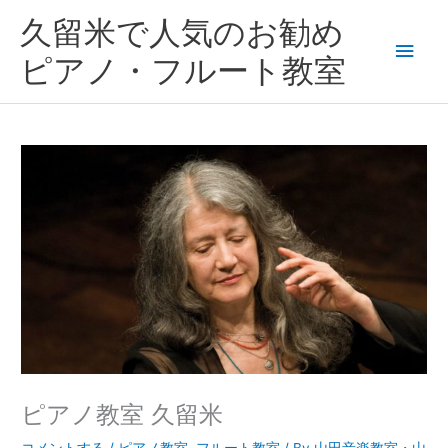
内
メ
久留米で人気のお勧め
容
を
イ
ピアノ・フルート教室
ス
キ
ン
ッ
プ
メ
ニ
ュ
ー
ピアノ教室 久留米