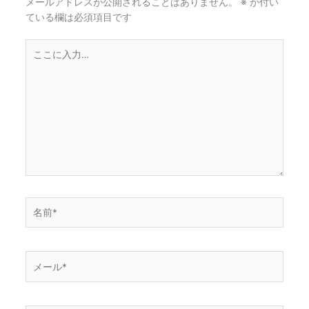
メールアドレスが公開されることはありません。
※
が付い
ている欄は必須項目です
こ
こ
に
入
力…
名
前
*
メ
ー
ル
*